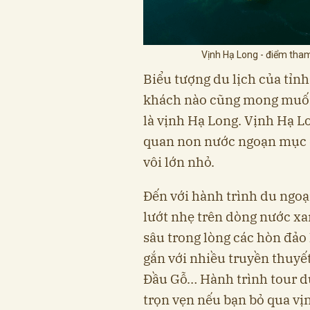
Vịnh Hạ Long - điểm tham
Biểu tượng du lịch của tỉn
khách nào cũng mong muốn
là vịnh Hạ Long. Vịnh Hạ L
quan non nước ngoạn mục đ
vôi lớn nhỏ.
Đến với hành trình du ngo
lướt nhẹ trên dòng nước xan
sâu trong lòng các hòn đảo
gắn với nhiều truyền thuyế
Đầu Gỗ… Hành trình tour d
trọn vẹn nếu bạn bỏ qua v