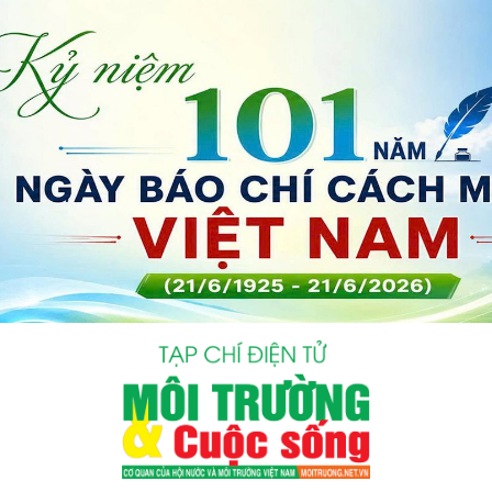
bình luận
Hủy
G