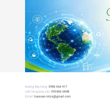
Gửi 
Đường dây nóng:
0986 666 917
Liên hệ quảng cáo:
093456 6848
Email:
toasoan.mtcs@gmail.com