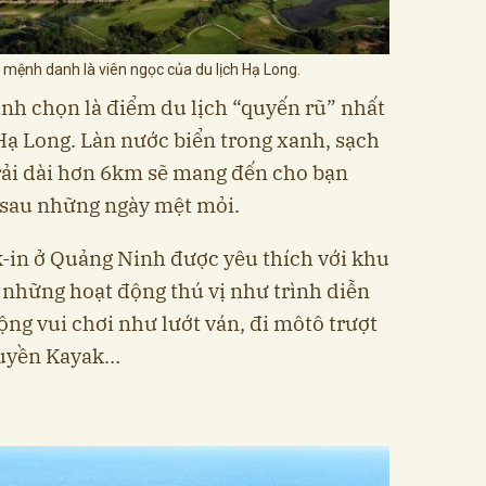
ệnh danh là viên ngọc của du lịch Hạ Long.
nh chọn là điểm du lịch “quyến rũ” nhất
ạ Long. Làn nước biển trong xanh, sạch
trải dài hơn 6km sẽ mang đến cho bạn
g sau những ngày mệt mỏi.
-in ở Quảng Ninh được yêu thích với khu
ới những hoạt động thú vị như trình diễn
ộng vui chơi như lướt ván, đi môtô trượt
huyền Kayak…