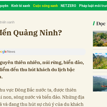
nguyên
Kinh tế xanh
Cuộc sống xanh
NETZERO
Pháp luật môi tr
Đọc 
triển xanh
 đến Quảng Ninh?
 nguyên thiên nhiên, núi rừng, biển đảo,
iểm đến thu hút khách du lịch bậc
a.
hu vực Đông Bắc nước ta, được thiên
úi non, sông nước và biển đảo. Những địa
 và đang thu hút sự chú ý của du khách