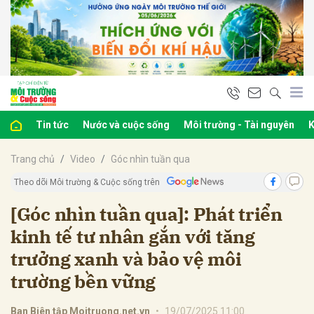
bình luận
Tin tức
Nước và cuộc sống
Môi trường - Tài nguyên
K
Trang chủ
Video
Góc nhìn tuần qua
Theo dõi Môi trường & Cuộc sống trên
[Góc nhìn tuần qua]: Phát triển
kinh tế tư nhân gắn với tăng
Hủy
G
trưởng xanh và bảo vệ môi
trường bền vững
Ban Biên tập Moitruong.net.vn
•
19/07/2025 11:00