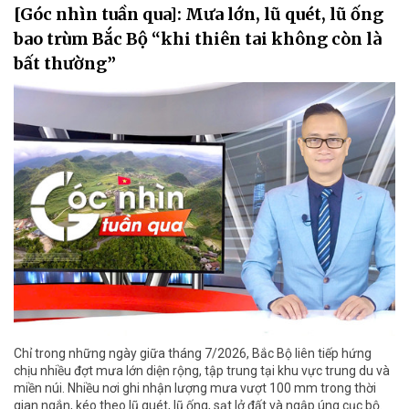
[Góc nhìn tuần qua]: Mưa lớn, lũ quét, lũ ống
bao trùm Bắc Bộ “khi thiên tai không còn là
bất thường”
Chỉ trong những ngày giữa tháng 7/2026, Bắc Bộ liên tiếp hứng
chịu nhiều đợt mưa lớn diện rộng, tập trung tại khu vực trung du và
miền núi. Nhiều nơi ghi nhận lượng mưa vượt 100 mm trong thời
gian ngắn, kéo theo lũ quét, lũ ống, sạt lở đất và ngập úng cục bộ.