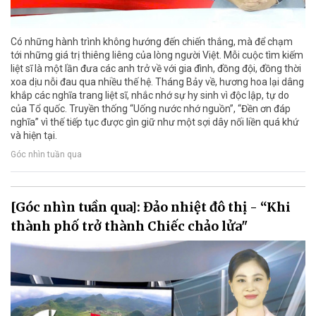
Có những hành trình không hướng đến chiến thắng, mà để chạm
tới những giá trị thiêng liêng của lòng người Việt. Mỗi cuộc tìm kiếm
liệt sĩ là một lần đưa các anh trở về với gia đình, đồng đội, đồng thời
xoa dịu nỗi đau qua nhiều thế hệ. Tháng Bảy về, hương hoa lại dâng
khắp các nghĩa trang liệt sĩ, nhắc nhớ sự hy sinh vì độc lập, tự do
của Tổ quốc. Truyền thống “Uống nước nhớ nguồn”, “Đền ơn đáp
nghĩa” vì thế tiếp tục được gìn giữ như một sợi dây nối liền quá khứ
và hiện tại.
Góc nhìn tuần qua
[Góc nhìn tuần qua]: Đảo nhiệt đô thị - “Khi
thành phố trở thành Chiếc chảo lửa"