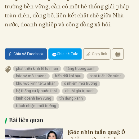
trường bền vững, cần có một hệ thống giải pháp
toàn diện, đồng bộ, liên kết chặt chẽ giữa Nhà
nước, doanh nghiệp và cộng đồng xã hội.
Chia sẻ Facebook
Chia sẻ Zalo
Copy link
phát triển kinh tế tư nhân
tăng trưởng xanh
bảo vệ môi trường
biến đổi khí hậu
phát triển bền vững
khu vực kinh tế tư nhân
ô nhiễm môi trường
hệ thống xử lý nước thải
chuỗi giá trị xanh
kinh doanh bền vững
tín dụng xanh
trách nhiệm môi trường
Bài liên quan
[Góc nhìn tuần qua]: Ô