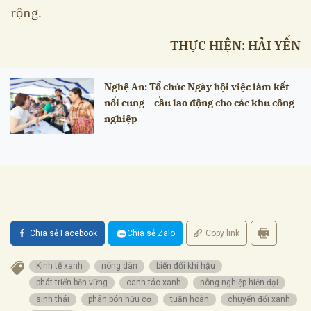
rộng.
THỰC HIỆN: HẢI YẾN
Nghệ An: Tổ chức Ngày hội việc làm kết
nối cung – cầu lao động cho các khu công
nghiệp
Chia sẻ Facebook
Chia sẻ Zalo
Copy link
Kinh tế xanh
nông dân
biến đổi khí hậu
phát triển bền vững
canh tác xanh
nông nghiệp hiện đại
sinh thái
phân bón hữu cơ
tuần hoàn
chuyển đổi xanh