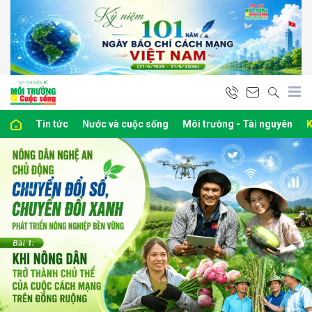
bình luận
Tin tức
Nước và cuộc sống
Môi trường - Tài nguyên
K
Hủy
G