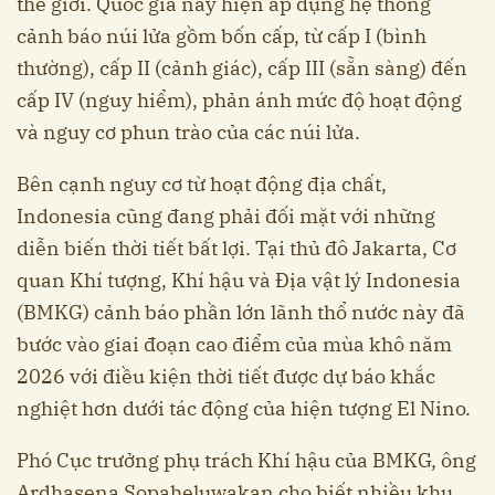
thế giới. Quốc gia này hiện áp dụng hệ thống
cảnh báo núi lửa gồm bốn cấp, từ cấp I (bình
thường), cấp II (cảnh giác), cấp III (sẵn sàng) đến
cấp IV (nguy hiểm), phản ánh mức độ hoạt động
và nguy cơ phun trào của các núi lửa.
Bên cạnh nguy cơ từ hoạt động địa chất,
Indonesia cũng đang phải đối mặt với những
diễn biến thời tiết bất lợi. Tại thủ đô Jakarta, Cơ
quan Khí tượng, Khí hậu và Địa vật lý Indonesia
(BMKG) cảnh báo phần lớn lãnh thổ nước này đã
bước vào giai đoạn cao điểm của mùa khô năm
2026 với điều kiện thời tiết được dự báo khắc
nghiệt hơn dưới tác động của hiện tượng El Nino.
Phó Cục trưởng phụ trách Khí hậu của BMKG, ông
Ardhasena Sopaheluwakan cho biết nhiều khu