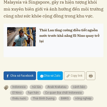
Malaysia và Singapore, gây ra hiện tượng khói
mù xuyên biên giới và ảnh hưởng đến môi trường
cũng như sức khỏe cộng đồng trong khu vực.
Thái Lan tăng cường điều tiết nguồn
nước trước khả năng El Nino quay trở
lại
Chia sẻ Facebook
Chia sẻ Zalo
Copy link
Indonesia
núi lửa
Anak Krakatau
cảnh báo
El Nino
hạn hán
Cơ quan Địa chất Indonesia
thiếu nước
Thái Bình Dương
BMKG
nông nghiệp