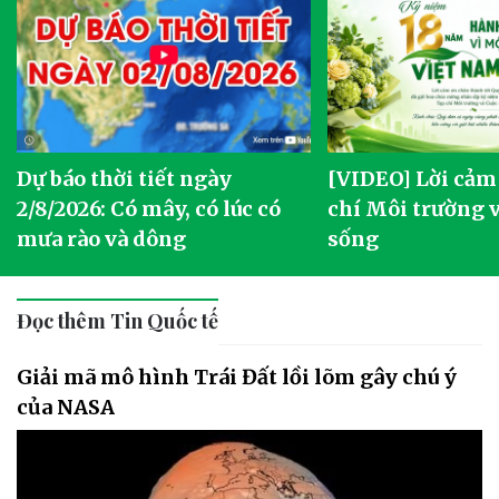
Dự báo thời tiết ngày
[VIDEO] Lời cảm
2/8/2026: Có mây, có lúc có
chí Môi trường 
mưa rào và dông
sống
Đọc thêm Tin Quốc tế
Giải mã mô hình Trái Đất lồi lõm gây chú ý
của NASA