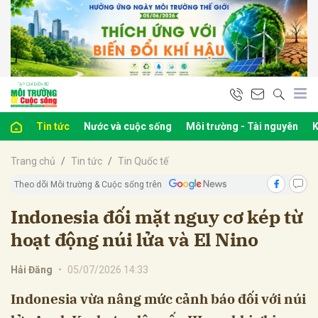
bình luận
Tin tức
Nước và cuộc sống
Môi trường - Tài nguyên
K
Trang chủ
Tin tức
Tin Quốc tế
Theo dõi Môi trường & Cuộc sống trên
Indonesia đối mặt nguy cơ kép từ
hoạt động núi lửa và El Nino
Hủy
G
Hải Đăng
•
05/07/2026 14:33
Indonesia vừa nâng mức cảnh báo đối với núi