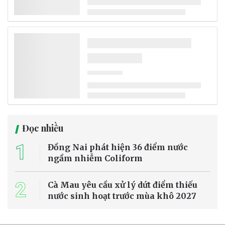
Mưa lớn kéo dài từ chiều tối 2/8 đã gây hơn 30 điểm sạt lở tại xã
Xuân Giang (Tuyên Quang), làm hư hại nhà cửa, hoa màu và nhiều
công trình hạ tầng. Trước nguy cơ lũ quét, sạt lở tiếp diễn, chính
quyền đã di dời khẩn cấp nhiều hộ dân đến nơi an toàn và duy trì lực
lượng ứng trực 24/24 giờ.
Tin trong nước
Đề xuất 8 chính sách mới khi sửa đổi Luật
Hiến, lấy, ghép mô, bộ phận cơ thể người và