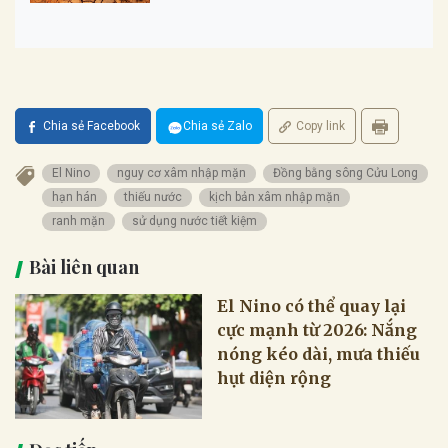
Chia sẻ Facebook
Chia sẻ Zalo
Copy link
El Nino
nguy cơ xâm nhập mặn
Đồng bằng sông Cửu Long
hạn hán
thiếu nước
kịch bản xâm nhập mặn
ranh mặn
sử dụng nước tiết kiệm
Bài liên quan
El Nino có thể quay lại
cực mạnh từ 2026: Nắng
nóng kéo dài, mưa thiếu
hụt diện rộng