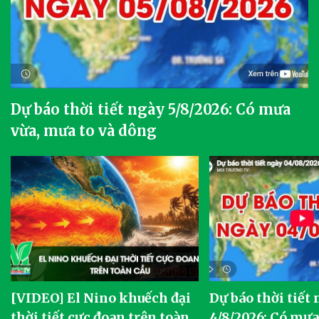
Dự báo thời tiết ngày 5/8/2026: Có mưa
vừa, mưa to và dông
[VIDEO] El Nino khuếch đại
Dự báo thời tiết
thời tiết cực đoan trên toàn
4/8/2026: Có mưa 