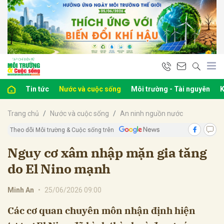
bình luận
Tin tức
Nước và cuộc sống
Môi trường - Tài nguyên
K
Trang chủ
Nước và cuộc sống
An ninh nguồn nước
Theo dõi Môi trường & Cuộc sống trên
Nguy cơ xâm nhập mặn gia tăng
do El Nino mạnh
Hủy
G
Minh An
•
25/06/2026 09:00
Các cơ quan chuyên môn nhận định hiện