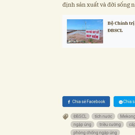
định sản xuất và đời sống 
Bộ Chính trị
ĐBSCL
Chia sẻ Facebook
Chia s
ĐBSCL
tích nước
Mekon
ngập úng
triều cường
cấp
phòng chống ngập úng