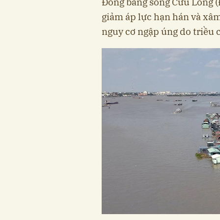
Đồng bằng sông Cửu Long (
giảm áp lực hạn hán và xâm
nguy cơ ngập úng do triều 