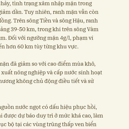
chảy, tình trạng xâm nhập mặn trong
giảm dần. Tuy nhiên, ranh mặn vẫn còn
ồng. Trên sông Tiền và sông Hậu, ranh
oảng 39-50 km, trong khi trên sông Vàm
 km. Đối với ngưỡng mặn 4g/l, phạm vi
ến hơn 60 km tùy từng khu vực.
ặn đã giảm so với cao điểm mùa khô,
 xuất nông nghiệp và cấp nước sinh hoạt
hương không chủ động điều tiết và sử
 nguồn nước ngọt có dấu hiệu phục hồi,
ại được dự báo duy trì ở mức khá cao, làm
ục bộ tại các vùng trũng thấp ven biển