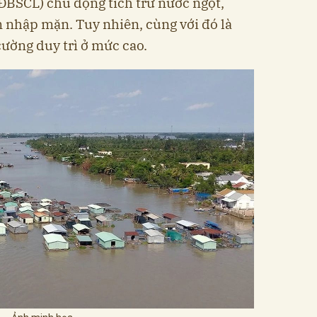
ĐBSCL) chủ động tích trữ nước ngọt,
 nhập mặn. Tuy nhiên, cùng với đó là
cường duy trì ở mức cao.