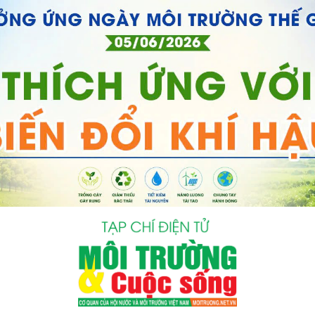
bình luận
Hủy
G