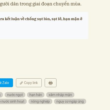
người dân trong giai đoạn chuyển mùa.
 ra kết luận về chống sụt lún, sạt lở, hạn mặn ở
ẻ Zalo
Copy link
g
nước ngọt
hạn hán
xâm nhập mặn
 nước sinh hoạt
nông nghiệp
nguy cơ ngập úng