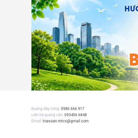
Gửi 
Đường dây nóng:
0986 666 917
Liên hệ quảng cáo:
093456 6848
Email:
toasoan.mtcs@gmail.com