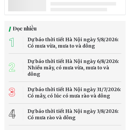
Trong bối cảnh Chính phủ yêu cầu tiếp tục cắt giảm, đơn giản hóa
các thủ tục hành chính liên quan đến đánh giá tác động môi trường
(ĐTM), giấy phép môi trường (GPMT), phòng cháy chữa cháy, khu
công nghiệp/cụm công nghiệp và cấp phép xây dựng, chồng chéo
giữa ĐTM và GPMT cần được nhìn nhận như một điểm nghẽn thể
chế của mô hình quản lý môi trường, không chỉ là vướng mắc biểu
mẫu.
Môi trường - Tài nguyên
Hà Nội triển khai loạt chính sách giao thông
xanh