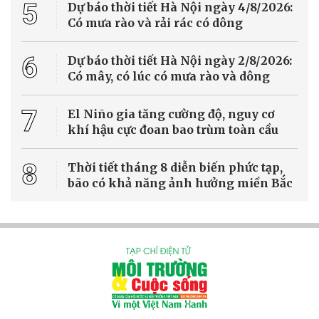
UBND TP. Hà Nội vừa ban hành kế hoạch triển khai hàng loạt chính
sách hỗ trợ người dân và doanh nghiệp chuyển đổi từ phương tiện
sử dụng nhiên liệu hóa thạch sang phương tiện sử dụng năng
lượng sạch, đồng thời miễn vé xe buýt trong khu vực Vành đai 1
nhằm khuyến khích người dân sử dụng giao thông công cộng, giảm
phát thải và cải thiện chất lượng không khí.
Đô thị xanh
Tạo cơ sở pháp lý cho hoạt động xuất bản