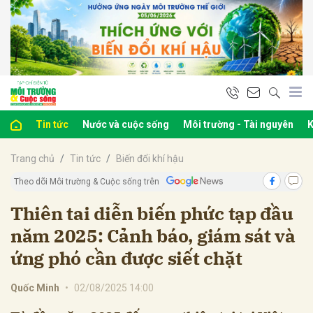
bình luận
Tin tức
Nước và cuộc sống
Môi trường - Tài nguyên
K
Trang chủ
Tin tức
Biến đổi khí hậu
Theo dõi Môi trường & Cuộc sống trên
Thiên tai diễn biến phức tạp đầu
năm 2025: Cảnh báo, giám sát và
Hủy
G
ứng phó cần được siết chặt
Quốc Minh
•
02/08/2025 14:00