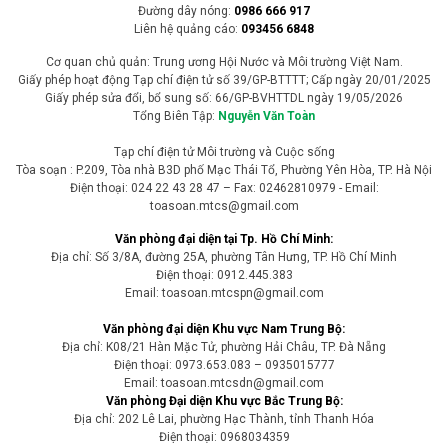
phát triển trong giai đoạn mới
Theo Tờ trình, việc hình thành mô hình cơ quan xuất bản, truyền
thông chủ lực quốc gia sẽ góp phần tăng cường liên kết, tập trung
nguồn lực, nâng cao năng lực cạnh tranh và từng bước xây dựng
các tổ chức xuất bản có quy mô lớn, hoạt động đa nền tảng, đáp
ứng yêu cầu phát triển trong giai đoạn mới.
Tin trong nước