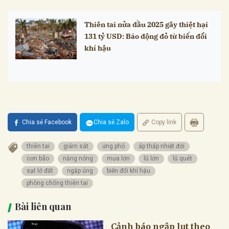
Thiên tai nửa đầu 2025 gây thiệt hại
131 tỷ USD: Báo động đỏ từ biến đổi
khí hậu
Chia sẻ Facebook
Chia sẻ Zalo
Copy link
thiên tai
giám sát
ứng phó
áp thấp nhiệt đới
cơn bão
nắng nóng
mưa lớn
lũ lớn
lũ quét
sạt lở đất
ngập úng
biến đổi khí hậu
phòng chống thiên tai
Bài liên quan
Cảnh báo ngập lụt theo