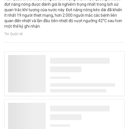
đợt nắng nóng được đánh giá là nghiêm trọng nhất trong lịch sử
quan trắc khí tượng của nước này. Đợt nắng nóng kéo dài đã khiến
ít nhất 19 người thiệt mạng, hơn 2.000 người mắc các bệnh liên
quan đến nhiệt và lần đầu tiên nhiệt độ vượt ngưỡng 42°C sau hơn
một thế kỷ ghi nhận.
Tin Quốc tế
Dự thảo Luật Bảo vệ môi trường 2026 - Bài 7:
Gỡ điểm nghẽn chồng chéo giữa ĐTM và
GPMT: Từ tiền kiểm nhiều tầng đến quản lý
môi trường dựa trên rủi ro, dữ liệu và hậu
kiểm