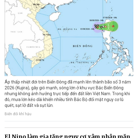
Áp thấp nhiệt đới trên Biển Đông đã mạnh lên thành bão số 3 năm
2026 (Kujira), gây gió mạnh, sóng lớn ở khu vực Bắc Biển Đông
nhưng không ảnh hưởng trực tiếp đến đất liền Việt Nam. Trong khi
đó, mưa lớn kéo dài khiến nhiều tỉnh Bắc Bộ đối mặt nguy cơ lũ
quét, sạt lở đất và sụt lún.
Biến đổi khí hậu
El Nino làm gia tăng nguy cơ xâm nhập mặn