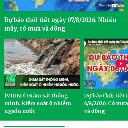
Dự báo thời tiết ngày 07/8/2026: Nhiều
mây, có mưa và dông
[VIDEO] Giám sát thông
Dự báo thời tiết
g
minh, kiểm soát ô nhiễm
6/8/2026: Có mưa
nguồn nước
và dông