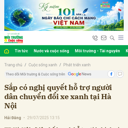
bình luận
Tin tức
Nước và cuộc sống
Môi trường - Tài nguyên
K
Trang chủ
Cuộc sống xanh
Phát triển xanh
Theo dõi Môi trường & Cuộc sống trên
Sắp có nghị quyết hỗ trợ người
dân chuyển đổi xe xanh tại Hà
Hủy
G
Nội
Hải Đăng
•
29/07/2025 13:15